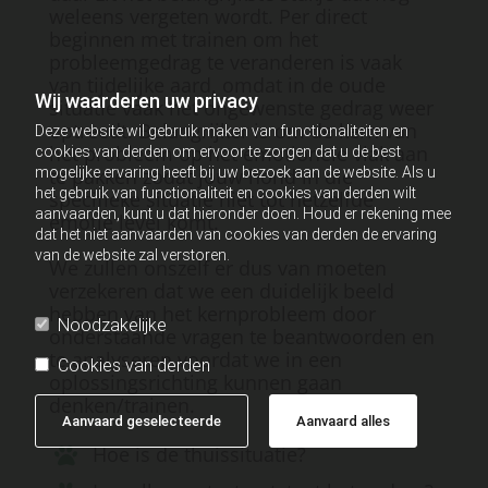
weleens vergeten wordt. Per direct
beginnen met trainen om het
probleemgedrag te veranderen is vaak
van tijdelijke aard, omdat in de oude
Wij waarderen uw privacy
situatie vaak het ongewenste gedrag weer
optreedt. Belangrijker is om de kern van
Deze website wil gebruik maken van functionaliteiten en
het probleem op het emotionele vlak aan
cookies van derden om ervoor te zorgen dat u de best
mogelijke ervaring heeft bij uw bezoek aan de website. Als u
te pakken zodat jouw hond in die
het gebruik van functionaliteit en cookies van derden wilt
specifieke situatie niet tot hetzelfde
aanvaarden, kunt u dat hieronder doen. Houd er rekening mee
emotie level komt.
dat het niet aanvaarden van cookies van derden de ervaring
van de website zal verstoren.
We zullen onszelf er dus van moeten
verzekeren dat we een duidelijk beeld
hebben van het kernprobleem door
Noodzakelijke
onderstaande vragen te beantwoorden en
te analyseren voordat we in een
Cookies van derden
oplossingsrichting kunnen gaan
denken/trainen.
Aanvaard geselecteerde
Aanvaard alles
Hoe is de thuissituatie?